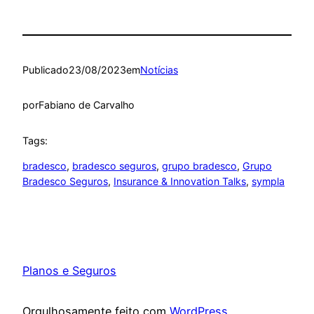
Publicado
23/08/2023
em
Notícias
por
Fabiano de Carvalho
Tags:
bradesco
, 
bradesco seguros
, 
grupo bradesco
, 
Grupo
Bradesco Seguros
, 
Insurance & Innovation Talks
, 
sympla
Planos e Seguros
Orgulhosamente feito com
WordPress