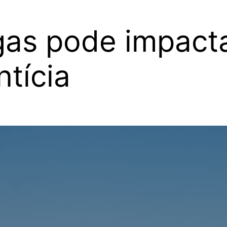
as pode impacta
ntícia