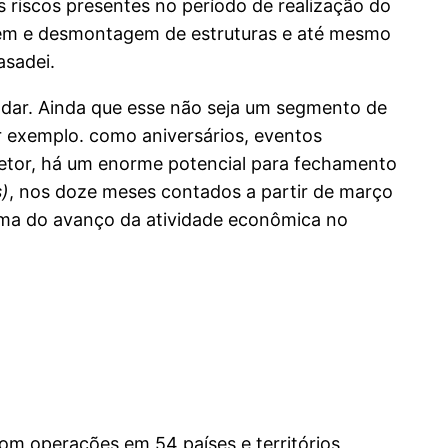
s riscos presentes no período de realização do
gem e desmontagem de estruturas e até mesmo
asadei.
adar. Ainda que esse não seja um segmento de
r exemplo. como aniversários, eventos
setor, há um enorme potencial para fechamento
s)
, nos doze meses contados a partir de março
ima do avanço da atividade econômica no
om operações em 54 países e territórios,