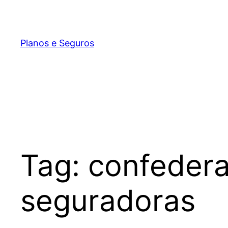
Pular
para
o
Planos e Seguros
conteúdo
Tag:
confedera
seguradoras