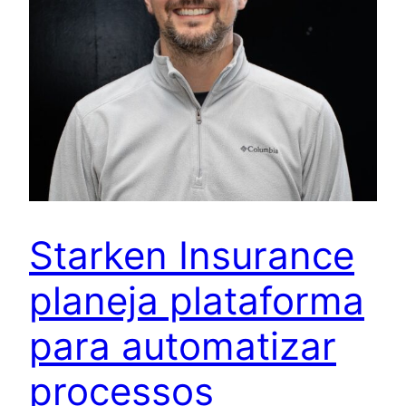
Starken Insurance
planeja plataforma
para automatizar
processos