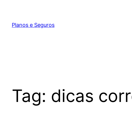
Pular
para
o
Planos e Seguros
conteúdo
Tag:
dicas cor