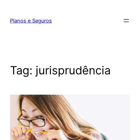
Pular
para
Planos e Seguros
o
conteúdo
Tag:
jurisprudência