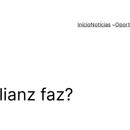
Início
Notícias
Oport
lianz faz?