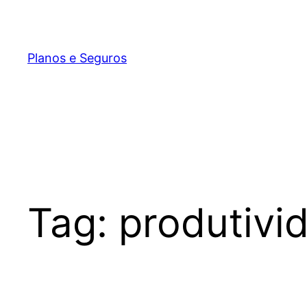
Pular
para
o
Planos e Seguros
conteúdo
Tag:
produtivi