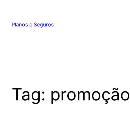
Pular
para
o
Planos e Seguros
conteúdo
Tag:
promoção