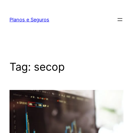
Pular
para
Planos e Seguros
o
conteúdo
Tag:
secop