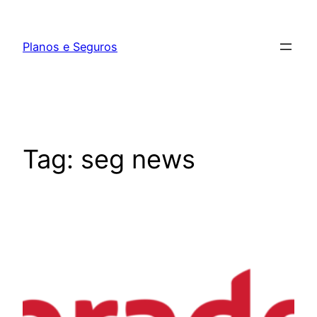
Pular
para
Planos e Seguros
o
conteúdo
Tag:
seg news