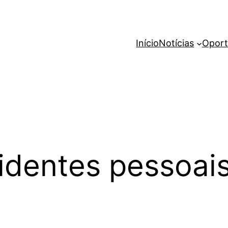
Início
Notícias
Oport
identes pessoai