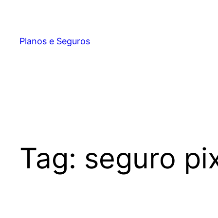
Pular
para
o
Planos e Seguros
conteúdo
Tag:
seguro pix