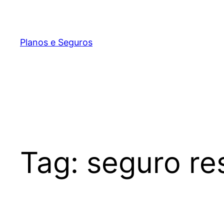
Pular
para
o
Planos e Seguros
conteúdo
Tag:
seguro re