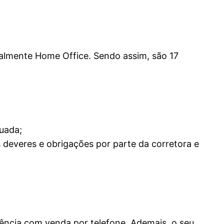
almente Home Office. Sendo assim, são 17
uada;
 deveres e obrigações por parte da corretora e
ência com venda por telefone. Ademais, o seu