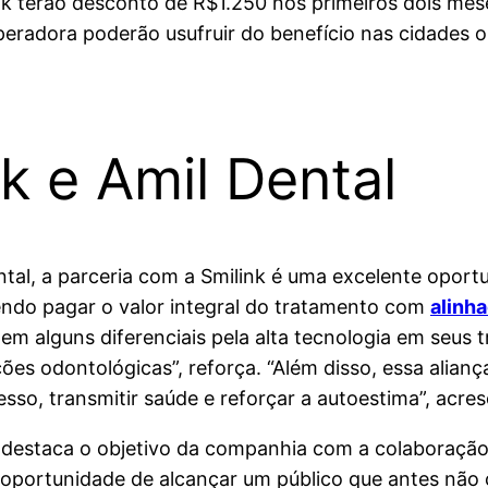
k terão desconto de R$1.250 nos primeiros dois mes
eradora poderão usufruir do benefício nas cidades o
nk e Amil Dental
l, a parceria com a Smilink é uma excelente oportun
ndo pagar o valor integral do tratamento com
alinh
em alguns diferenciais pela alta tecnologia em seus
es odontológicas”, reforça. “Além disso, essa alianç
so, transmitir saúde e reforçar a autoestima”, acre
, destaca o objetivo da companhia com a colaboração
 a oportunidade de alcançar um público que antes n