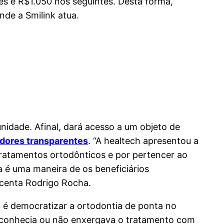
es e R$1.050 nos seguintes. Desta forma,
nde a Smilink atua.
idade. Afinal, dará acesso a um objeto de
adores transparentes
. “A healtech apresentou a
 tratamentos ortodônticos e por pertencer ao
a é uma maneira de os beneficiários
scenta Rodrigo Rocha.
 é democratizar a ortodontia de ponta no
ão conhecia ou não enxergava o tratamento com