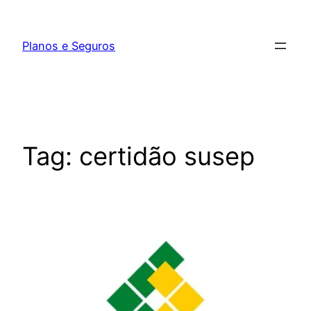
Pular
para
Planos e Seguros
o
conteúdo
Tag:
certidão susep