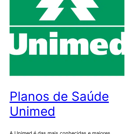
Planos de Saúde
Unimed
A Unimed é das mais conhecidas e maiores