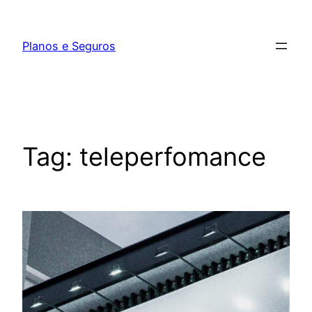
Pular
para
Planos e Seguros
o
conteúdo
Tag:
teleperfomance