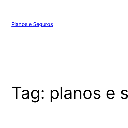
Pular
para
o
Planos e Seguros
conteúdo
Tag:
planos e 