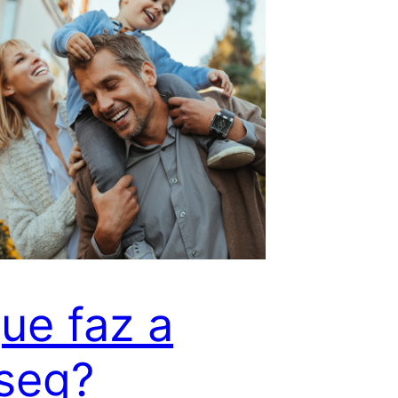
ue faz a
seg?