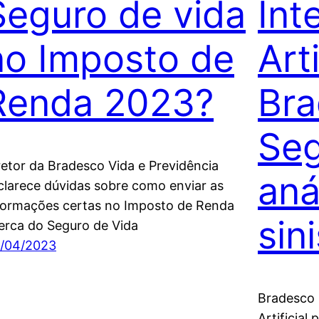
Seguro de vida
Int
no Imposto de
Arti
Renda 2023?
Br
Seg
retor da Bradesco Vida e Previdência
aná
clarece dúvidas sobre como enviar as
formações certas no Imposto de Renda
sin
erca do Seguro de Vida
/04/2023
Bradesco 
Artificial