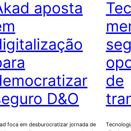
Akad aposta
Tec
em
me
digitalização
seg
para
opo
democratizar
de
seguro D&O
tra
ad foca em desburocratizar jornada de
Tecnologi