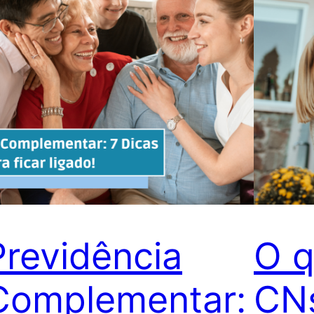
Previdência
O q
Complementar:
CN