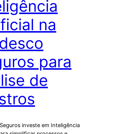
eligência
ficial na
adesco
uros para
lise de
istros
Seguros investe em Inteligência
 para simplificar processos e